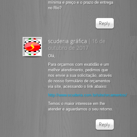
mínima e preço e o prazo de entrega
no Rio?
Reply
scuderia gráfica
|
16 de
outubro de 2017
Olá,
Para orçarmos com exatidão e um
melhor atendimento, pedimos que
nos envie a sua solicitação, através
do nosso formulário de orçamentos
via site, acessando o link abaixo:
http://www.scuderia.com.br/site/orcamentos/
Temos o maior interesse em lhe
atender e aguardamos o seu retorno.
Reply