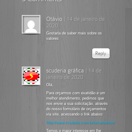
Otávio
|
14 de janeiro de
2020
Gostaria de saber mais sobre os
valores
Reply
scuderia gráfica
|
14 de
janeiro de 2020
Olá,
Para orçarmos com exatidão e um
melhor atendimento, pedimos que
nos envie a sua solicitação, através
do nosso formulário de orçamentos
via site, acessando o link abaixo:
http://www.scuderia.com.br/orcamentos/
Temos o maior interesse em lhe