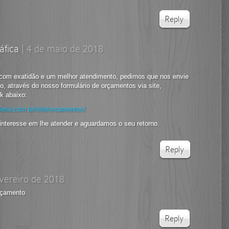
Reply
áfica
|
4 de maio de 2018
com exatidão e um melhor atendimento, pedimos que nos envie
ão, através do nosso formulário de orçamentos via site,
k abaixo:
eria.com.br/site/orcamentos/
interesse em lhe atender e aguardamos o seu retorno.
Reply
evereiro de 2018
rçamento
Reply