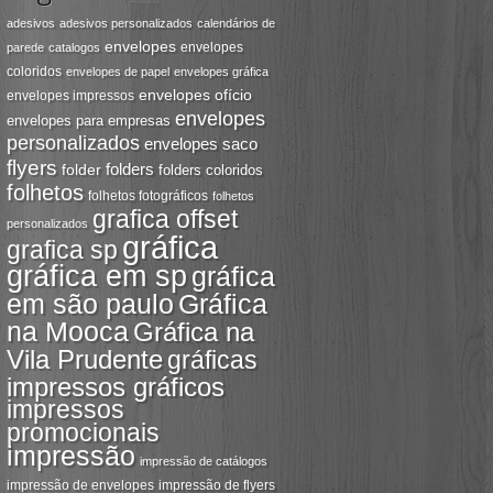
adesivos
adesivos personalizados
calendários de
envelopes
envelopes
parede
catalogos
coloridos
envelopes de papel
envelopes gráfica
envelopes ofício
envelopes impressos
envelopes
envelopes para empresas
personalizados
envelopes saco
flyers
folders
folder
folders coloridos
folhetos
folhetos fotográficos
folhetos
grafica offset
personalizados
gráfica
grafica sp
gráfica em sp
gráfica
em são paulo
Gráfica
na Mooca
Gráfica na
Vila Prudente
gráficas
impressos gráficos
impressos
promocionais
impressão
impressão de catálogos
impressão de envelopes
impressão de flyers