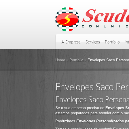
A Empresa
Serviços
Portfolio
In
Home
»
Portfolio
»
Envelopes Saco Persona
Envelopes Saco Per
Envelopes Saco Persona
Se a sua empresa precisa de
Envelopes S
estamos preparados para atender com o men
Produzimos
Envelopes Personalizados p