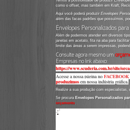
Temos a possibilidade de produzir Envelop
como o offset, mas também em Kraft, Recic
Aqui você poderá produzir
Envelopes Perso
além das facas padrões que possuímos, pod
Envelopes Personalizados para
Além de podermos atender em diversos tip
janelas em acetato, fita na aba para facili
limite das áreas a serem impressas, podend
Consulte agora mesmo um
orçam
Empresas no link abaixo:
https://www.scuderia.com.br/site/orc
Acesse a nossa página no
FACEBOOK
produzimos
em nossa indústria gráfica.
Realize a sua produção com especialistas, d
Se procura
Envelopes Personalizados pa
orçamento
.