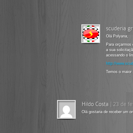
scuderia gr
Olá Polyana,
Para orçarmos 
a sua solicitaç
acessando o lin
http://www.scud
Temos o maior 
Hildo Costa
|
23 de f
Olá gostaria de receber um o