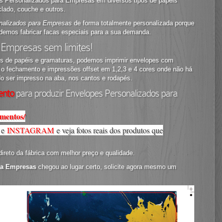
es Personalizados para Empresas em diversos tipos de papéis
lado, couche e outros.
nalizados para Empresas
de forma totalmente personalizada porque
emos fabricar facas especiais para a sua demanda.
 Empresas sem limites!
os de papéis e gramaturas, podemos imprimir envelopes com
tar o fechamento e impressões offset em 1,2,3 e 4 cores onde não há
o ser impresso na aba, nos cantos e rodapés.
ento
para produzir Envelopes Personalizados para
amentos/
e
INSTAGRAM
e veja fotos reais dos produtos que
ireto da fábrica com melhor preço e qualidade.
ra Empresas
chegou ao lugar certo, solicite agora mesmo um